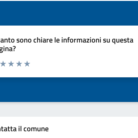
anto sono chiare le informazioni su questa
gina?
a da 1 a 5 stelle la pagina
ta 1 stelle su 5
Valuta 2 stelle su 5
Valuta 3 stelle su 5
Valuta 4 stelle su 5
Valuta 5 stelle su 5
tatta il comune