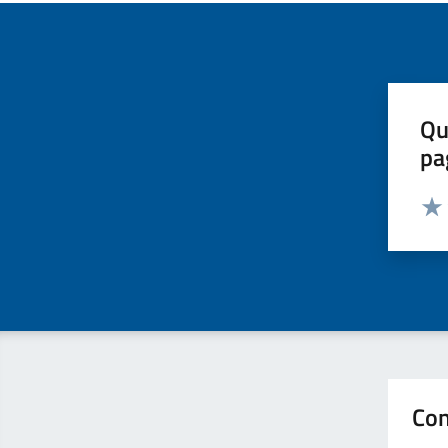
Qu
pa
Valut
Valu
Con