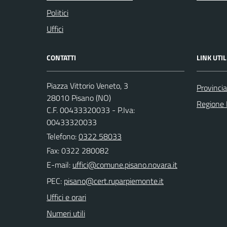
Politici
Uffici
CONTATTI
LINK UTIL
Piazza Vittorio Veneto, 3
Provinci
28010 Pisano (NO)
Regione
C.F. 00433320033 - P.Iva:
00433320033
Telefono:
0322 58033
Fax: 0322 280082
E-mail:
PEC:
Uffici e orari
Numeri utili