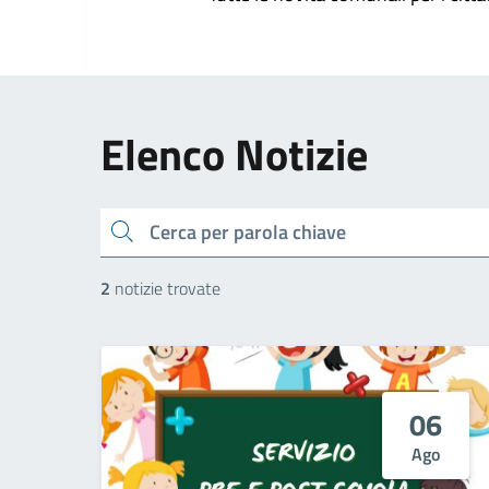
Elenco Notizie
cerca
2
notizie trovate
06
Ago