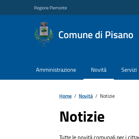
Regione Piemonte
Comune di Pisano
Amministrazione
Novità
Servizi
Home
/
Novità
/
Notizie
Notizie
Tutte le novità comunali per i citta