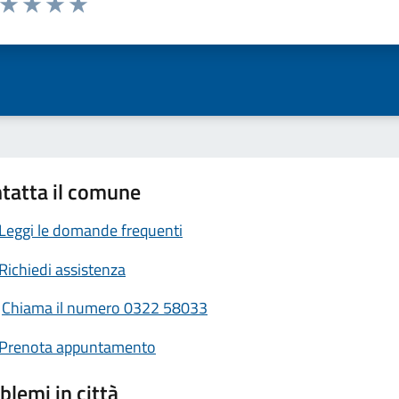
ta 1 stelle su 5
Valuta 2 stelle su 5
Valuta 3 stelle su 5
Valuta 4 stelle su 5
Valuta 5 stelle su 5
tatta il comune
Leggi le domande frequenti
Richiedi assistenza
Chiama il numero 0322 58033
Prenota appuntamento
blemi in città