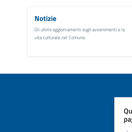
Notizie
Gli ultimi aggiornamenti sugli avvenimenti e la
vita culturale nel Comune.
Qu
pa
Valut