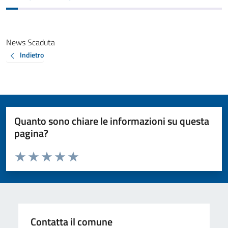
News Scaduta
Indietro
Quanto sono chiare le informazioni su questa
pagina?
Valuta da 1 a 5 stelle la pagina
Valuta 1 stelle su 5
Valuta 2 stelle su 5
Valuta 3 stelle su 5
Valuta 4 stelle su 5
Valuta 5 stelle su 5
Contatta il comune