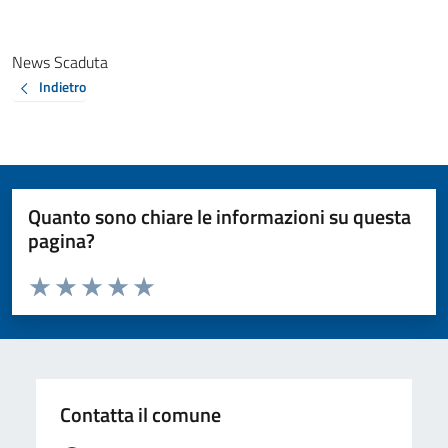
News Scaduta
Indietro
Quanto sono chiare le informazioni su questa
pagina?
Valuta da 1 a 5 stelle la pagina
Valuta 1 stelle su 5
Valuta 2 stelle su 5
Valuta 3 stelle su 5
Valuta 4 stelle su 5
Valuta 5 stelle su 5
Contatta il comune