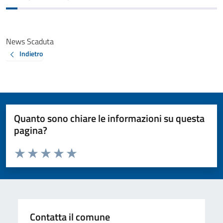
News Scaduta
Indietro
Quanto sono chiare le informazioni su questa
pagina?
Valuta da 1 a 5 stelle la pagina
Valuta 1 stelle su 5
Valuta 2 stelle su 5
Valuta 3 stelle su 5
Valuta 4 stelle su 5
Valuta 5 stelle su 5
Contatta il comune